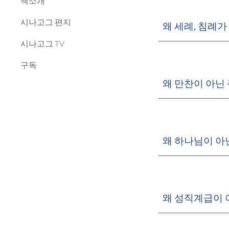
책소개
시나고그 편지
왜 세례, 침례
시나고그 TV
구독
왜 만찬이 아닌
왜 하나님이 아
왜 성직계급이 